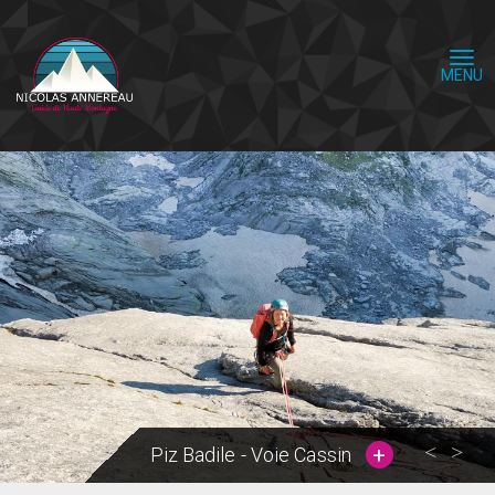
Aller
au
contenu
Togg
principal
navi
Piz Badile - Voie Cassin
Previ
Nex