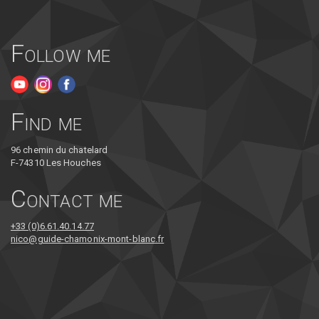
Follow me
Find me
96 chemin du chatelard
F-74310 Les Houches
Contact me
+33 (0)6.61.40.14.77
nico@guide-chamonix-mont-blanc.fr