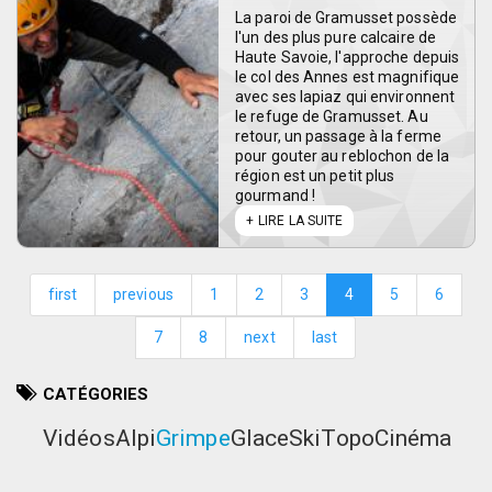
La paroi de Gramusset possède
l'un des plus pure calcaire de
Haute Savoie, l'approche depuis
le col des Annes est magnifique
avec ses lapiaz qui environnent
le refuge de Gramusset. Au
retour, un passage à la ferme
pour gouter au reblochon de la
région est un petit plus
gourmand !
LIRE LA SUITE
first
previous
1
2
3
4
5
6
7
8
next
last
CATÉGORIES
Vidéos
Alpi
Grimpe
Glace
Ski
Topo
Cinéma