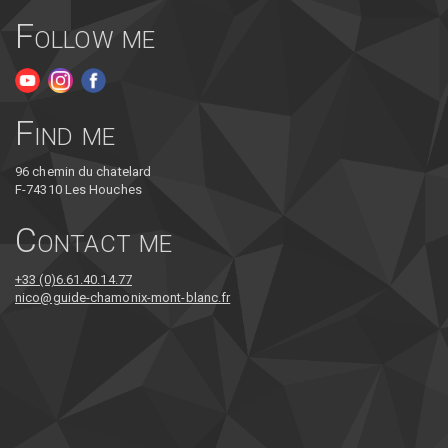
Follow me
Find me
96 chemin du chatelard
F-74310 Les Houches
Contact me
+33 (0)6.61.40.14.77
nico@guide-chamonix-mont-blanc.fr