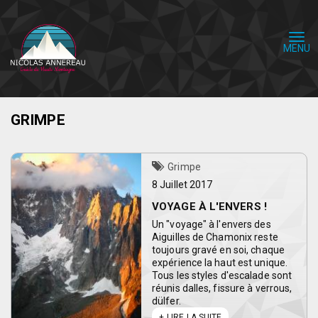
Aller
au
contenu
Togg
principal
navi
GRIMPE
Grimpe
8 Juillet 2017
VOYAGE À L'ENVERS !
Un "voyage" à l'envers des
Aiguilles de Chamonix reste
toujours gravé en soi, chaque
expérience la haut est unique.
Tous les styles d'escalade sont
réunis dalles, fissure à verrous,
dülfer.
LIRE LA SUITE