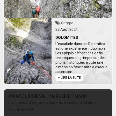
Grimpe
22 Août 2024
DOLOMITES
L'escalade dans les Dolomites
est une expérience inoubliable.
Les spigolo offrent des défis
techniques, et grimper sur des
pitons historiques ajoute une
dimension fascinante à chaque
ascension.
LIRE LA SUITE
POINTE LACHENAL : HAROLD ET MAUD
Harold et Maud est une classique du Massif du Mont Blanc.
A partir de:
500