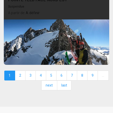
Suspendue
A partir de:
A définir
1
2
3
4
5
6
7
8
9
…
next
last